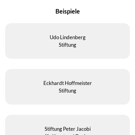
Udo Lindenberg-Stiftung
Beispiele
Mario-Stiftung
Familie Pöschel-Stiftung
Udo Lindenberg
Stiftung
Dieter und Rosemarie Reinbold-Stiftung
Dr. Renate Haack-Stiftung
Dr. Rupert Linder Stiftung
Eckhardt Hoffmeister
Stiftung Michelmann-Bischoff
Stiftung
Stiftung Musik? Musik!
Stiftung SOPHI PARK
Stiftung Peter Jacobi
Stiftung Förderverein Stationäres Hospiz