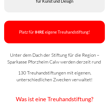
für Kunst und Design
Region Nagold
THG - Pforzheim Stiftung
Hubert und Regina Vincon-Stiftung
Platz für
IHRE
eigene Treuhandstiftung!
Joachim und Uta Volz-Stiftung
Christel und Hans Dieter Wolfinger-
Unter dem Dach der Stiftung für die Region –
Stiftung
Sparkasse Pforzheim Calw werden derzeit rund
Meine Stiftung
130 Treuhandstiftungen mit eigenen,
unterschiedlichen Zwecken verwaltet!
Gremien
TREUHANDSTIFTUNGEN
Was ist eine Treuhandstiftung?