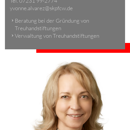
Tel. 07231 99-2774
yv
nn
lv
r
z
skpfcw
d
Beratung bei der Gründung von
Treuhandstiftungen
Verwaltung von Treuhandstiftungen