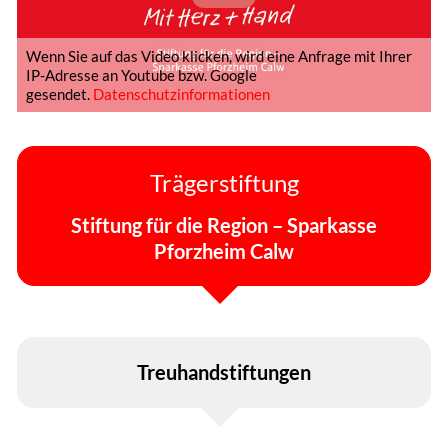
Deutsche Stiftung Wiederbelebung
Wenn Sie auf das Video klicken, wird eine Anfrage mit Ihrer
Paula und Dieter Hassler-Stiftung
IP-Adresse an Youtube bzw. Google
gesendet.
Datenschutzinformationen
Stiftung Hochschule Pforzheim
Eckhard Hoffmeister-Stiftung
Trägerstiftung
Stiftung zur Foerderung des Leistungs-
Stiftung für die Region – Sparkasse
und Wettkampfsports
Pforzheim Calw
Stiftung Peter Jacobi
Planet Kaizen-Stiftung
Treuhandstiftungen
Stiftung Kinderklinik Schömberg
Angela Kopp-Stiftung